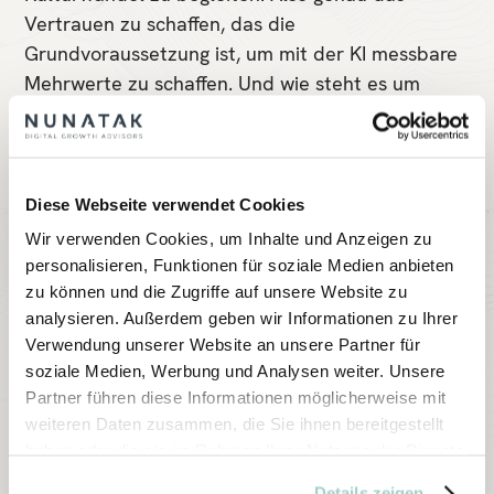
Vertrauen zu schaffen, das die
Grundvoraussetzung ist, um mit der KI messbare
Mehrwerte zu schaffen. Und wie steht es um
deren Rolle als vermeintlicher Job-Killer? Die
Experten waren sich einig: Arbeit gibt es auch in
Zeiten der KI genug – nur ist sie aktuell nicht
immer richtig allokiert.
Diese Webseite verwendet Cookies
Sie sind noch nicht Teil der Nunatak Community?
Wir verwenden Cookies, um Inhalte und Anzeigen zu
Dann laden wir Sie herzlich ein, uns und unser AI
personalisieren, Funktionen für soziale Medien anbieten
Lab näher kennenzulernen. Nunatak unterstützt
zu können und die Zugriffe auf unsere Website zu
analysieren. Außerdem geben wir Informationen zu Ihrer
Unternehmen bei der Digitalen Transformation,
Verwendung unserer Website an unsere Partner für
von der KI-Strategie über die Umsetzung von Use
soziale Medien, Werbung und Analysen weiter. Unsere
Cases bis hin zur Mitarbeiterbefähigung. We
Partner führen diese Informationen möglicherweise mit
make AI work – lassen Sie uns darüber sprechen!
weiteren Daten zusammen, die Sie ihnen bereitgestellt
Oder, wie es Nunatak-Gründer Robert Jacobi auf
haben oder die sie im Rahmen Ihrer Nutzung der Dienste
dem AI Day erklärte: „Wir sind keine Berater, die
gesammelt haben.
Details zeigen